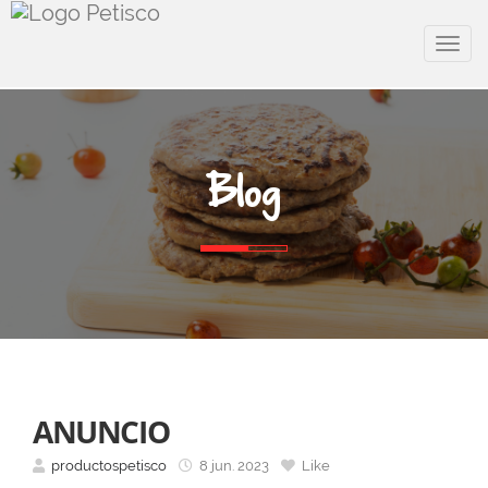
Menu
Blog
ANUNCIO
productospetisco
8 jun. 2023
Like