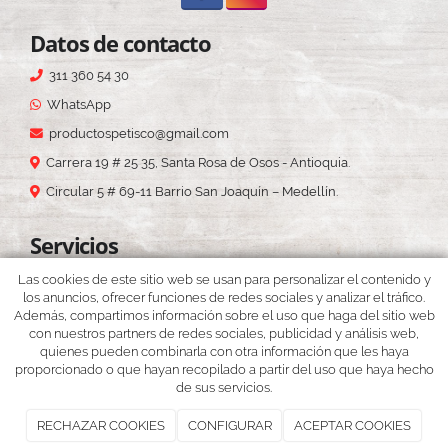
Datos de contacto
311 360 54 30
WhatsApp
productospetisco@gmail.com
Carrera 19 # 25 35, Santa Rosa de Osos - Antioquia.
Circular 5 # 69-11 Barrio San Joaquín – Medellín.
Servicios
—
Menú
Las cookies de este sitio web se usan para personalizar el contenido y
los anuncios, ofrecer funciones de redes sociales y analizar el tráfico.
—
Restaurante
Además, compartimos información sobre el uso que haga del sitio web
con nuestros partners de redes sociales, publicidad y análisis web,
—
Portafolio
quienes pueden combinarla con otra información que les haya
—
Eventos y novedades
proporcionado o que hayan recopilado a partir del uso que haya hecho
de sus servicios.
RECHAZAR COOKIES
CONFIGURAR
ACEPTAR COOKIES
Petisco
2026
|
Aviso legal y Política de privacidad
|
Política de cookies